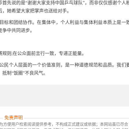
莎首先说的是“谢谢大家支持中国乒乓球队”，而非仅仅感谢个人
后，她希望大家把掌声也送给对手。
目标和团结协作。在集体中，个人利益与集体利益本质上是一
竞争中共同进步。
赛规则;在公众面前言行一致，专递正能量。
公民个人层面的一个价值准则，是一种道德规范和品质。我们
抵制“饭圈”不良风气。
免责声明
为方便用户检索阅读提供参考，不构成正式建议或依据；本网站虽已尽合