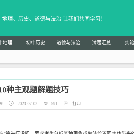
物、地理、历史、道德与法治 让我们共同学习！
中地理
初中历史
道德与法治
试题汇总
实
10种主观题解题技巧
理
2023-07-02
591
打印
的影响”等进行设问，要求考生分析某种现象或做法给不同主体带来