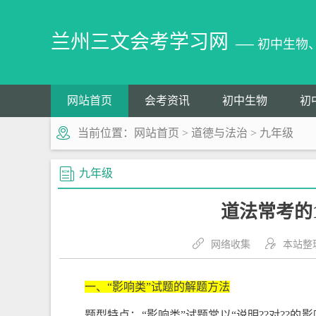
兰州三文会考学习网
── 初中生
网站首页
会考资讯
初中生物
初
当前位置：
网站首页
>
道德与法治
>
九年级
九年级
道法常考的
网络收集
本站整
一、“影响类”试题的解题方法
题型特点：“影响类”试题常以“说明??对??