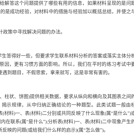
材料给解答这个问题提供了哪些有用的信息，如果材料呈现的是问
现的是成功经验，对材料中的措施与经验加以概括总结，并使之
方针政策中寻找解决问题的办法。
容学生答得好一些，但要求学生联系材料分析的答案或落实主体分
原因，更有习惯方面的影响。所以，我们在平时的练习考试中
要遇到题目，不假思索，拿来就写，这是非常有害的。
线、柱状、饼图)提供相关数据，要求从纵向和横向及其图表之间
，揭示规律，从中归纳正确结论的一种题型。此类试题一般由
材料)一、表(材料)二分别或共同反映了什么现象(属“是什么”)
内在联系(属“是什么”);分析表(材料)一、表(材料)二中现象产生
二所反映的问题(或给我们什么样的启示)(属“怎么做”)。