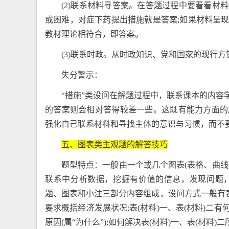
(2)联系材料寻答案。在答题过程中要看看
或困难，对症下药提出措施就是答案;如果材料呈
教材理论相符合，即答案。
(3)联系时政。从时政知识、党和国家的现行
失分警示：
“措施”类设问在解题过程中，联系课本的内
的答案则会相对答得较差一些。这既有能力方面的
强化自己联系材料和寻找主体的意识与习惯，而不
五、图表类主观题的解答技巧
题型特点：一般由一个或几个图表(表格、曲
联系中分析数据，挖掘有价值的信息，发现问题
题、图表和小注三部分内容组成，设问方式一般有表(
要求概括经济发展状况;表(材料)一、表(材料)二有何
原因(属“为什么”);如何解决表(材料)一、表(材料)