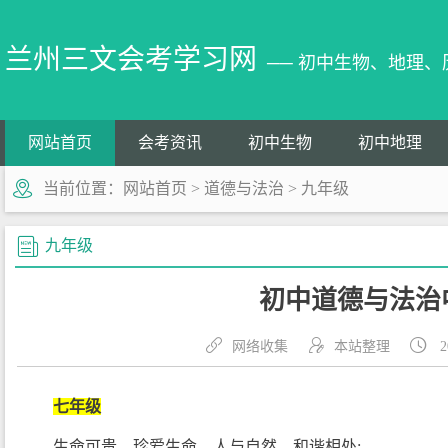
兰州三文会考学习网
── 初中生物、地理
网站首页
会考资讯
初中生物
初中地理
当前位置：
网站首页
>
道德与法治
>
九年级
九年级
初中道德与法治
网络收集
本站整理
2
七年级
生命可贵，珍爱生命，人与自然，和谐相处;