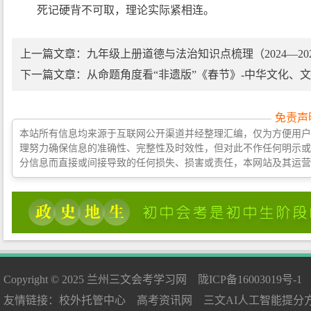
死记硬背不可取，理论实际紧相连。
上一篇文章：
九年级上册道德与法治知识点梳理（2024—20
下一篇文章：
从命题角度看“非遗版”《春节》-中华文化、
免责声
本站所有信息均来源于互联网公开渠道并经整理汇编，仅为方便用户
理努力确保信息的准确性、完整性及时效性，但对此不作任何明示或
分信息而直接或间接导致的任何损失、损害或责任，本网站及其运营
Copyright © 2025
兰州三文会考学习网
陇ICP备16003019号-1
友情链接：
校外托管中心
高考资讯网
三文AI人工智能提分