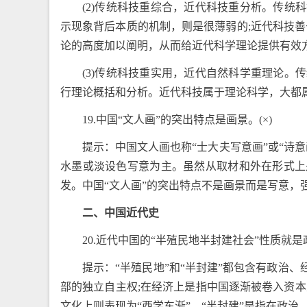
(2)传统科技重综合，近代科技重分析。传
示现象背后本质的机制，则是很薄弱的;近代科技
论的高度加以阐明，从而给近代科学理论提供有效
(3)传统科技重实用，近代自然科学重理论
行理论概括和分析。近代科技属于理论科学，大都
19.中国“文人画”的突出特点是画景。(×)
提示：中国文人画也称“士大夫写意画”或“诗
水墨或淡设色写意为主。虽然从取材和外在形式上
发。中国“文人画”的突出特点不是画景而是写意，
二、中国近代史
20.近代中国的“半殖民地半封建社会”性质就
提示：“半殖民地”和“半封建”都包含有政治
部的独立自主权;在经济上是指中国逐渐被卷入资
文化上则表现为“西学东渐”。“半封建”是指在政