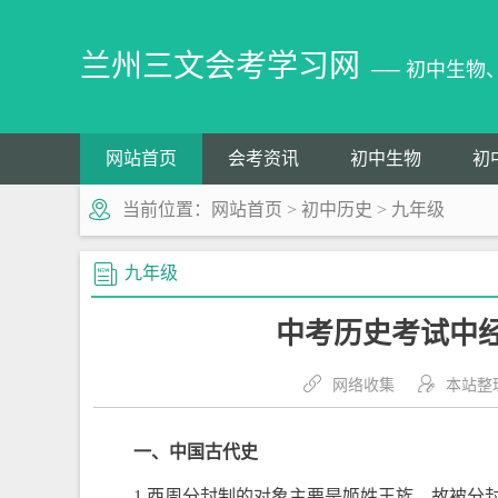
兰州三文会考学习网
── 初中生
网站首页
会考资讯
初中生物
初
当前位置：
网站首页
>
初中历史
>
九年级
九年级
中考历史考试中经
网络收集
本站整
一、中国古代史
1.西周分封制的对象主要是姬姓王族，故被分封