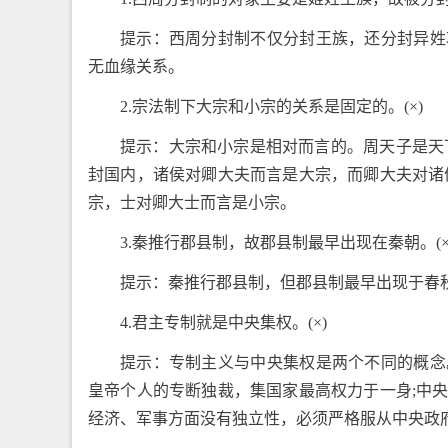
提示：西周分封制不仅分封王族，还分封异姓
无血缘关系。
2.宗法制下大宗和小宗的关系是固定的。(×)
提示：大宗和小宗是相对而言的。周天子是天
封国内，诸侯对卿大夫而言是大宗，而卿大夫对诸
宗，士对卿大士而言是小宗。
3.秦推行郡县制，故郡县制最早出现在秦朝。(×
提示：秦推行郡县制，但郡县制最早出现于春
4.君主专制就是中央集权。(×)
提示：专制主义与中央集权是两个不同的概念
皇帝个人的专断独裁，集国家最高权力于一身;中
经济、军事方面没有独立性，必须严格服从中央政