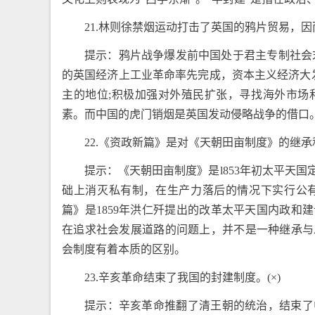
21.林则徐禁烟运动打击了英国的鸦片贸易，因
提示：鸦片战争爆发前中国处于君主专制社会
的英国经济上工业革命率先完成，资本主义经济大
主的地位;积极加强对外殖民扩张，寻找海外市场
素。而中国的虎门销烟是英国发动侵略战争的借口
22.《资政新篇》是对《天朝田亩制度》的继承和
提示：《天朝田亩制度》是l853年初太平天
础上消灭私有制，在生产力落后的情况下实行公
篇》是1859年洪仁歼提出的改革太平天国内政
在追求社会发展道路的问题上，并不是一种继承与
会制度有着本质的区别。
23.辛亥革命结束了我国的封建制度。(×)
提示：辛亥革命推翻了清王朝的统治，结束了