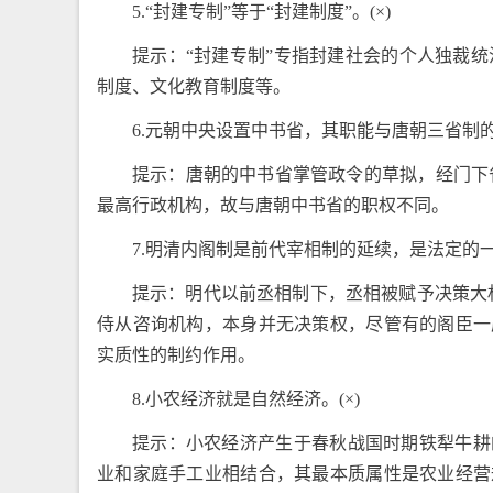
5.“封建专制”等于“封建制度”。(×)
提示：“封建专制”专指封建社会的个人独裁统
制度、文化教育制度等。
6.元朝中央设置中书省，其职能与唐朝三省制的
提示：唐朝的中书省掌管政令的草拟，经门下
最高行政机构，故与唐朝中书省的职权不同。
7.明清内阁制是前代宰相制的延续，是法定的一
提示：明代以前丞相制下，丞相被赋予决策大权
侍从咨询机构，本身并无决策权，尽管有的阁臣一
实质性的制约作用。
8.小农经济就是自然经济。(×)
提示：小农经济产生于春秋战国时期铁犁牛耕
业和家庭手工业相结合，其最本质属性是农业经营