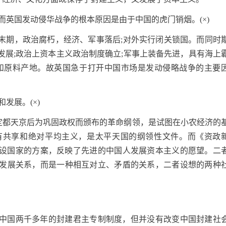
而英国发动侵华战争的根本原因是由于中国的虎门销烟。(×)
末期，政治腐朽，经济、军事落后;对外实行闭关锁国。而同时
发展;政治上资本主义政治制度确立;军事上装备先进，具有海上
和原料产地。故英国急于打开中国市场是发动侵略战争的主要
。
发展。(×)
国定都天京后为巩固政权而颁布的革命纲领，是试图在小农经济的
有共享和绝对平均主义，是太平天国的纲领性文件。而《资政
和建设国家的方案，反映了先进的中国人发展资本主义的愿望。二
发展关系，而是一种相互对立、矛盾的关系，二者设想的两种
中国两千多年的封建君主专制制度，但并没有改变中国封建社