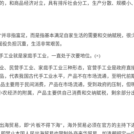
的，和商品经济对立，具有排斥社会分工，生产分散、规模小
足”并非指富足，而是指基本满足自家生活的需要和交纳赋税，很
徭役负担沉重，生活非常艰苦。
手工业就是家庭手工业，一直处于次要地位。(×)
业、民营手工业、家庭手工业三种形态，官营手工业是政府直
品，代表我国古代手工业水平，产品不在市场流通，至明代前
产品主要用于民间消费，产品在市场流通，受到政府的压制，但
小农经济的附属，产品主要供自己消费和交纳赋税，剩余部分
人出海贸易，即“片板不得下海”，海外贸易必须在官方的主持下
易，即禁止本国人民出海贸易也限制外商来华贸易，如清朝规定一