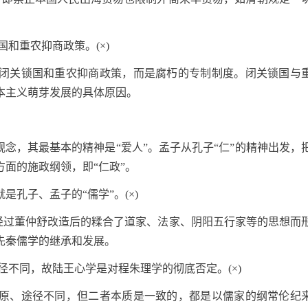
国和重农抑商政策。(×)
闭关锁国和重农抑商政策，而是腐朽的专制制度。闭关锁国与
本主义萌芽发展的具体原因。
观念，其最基本的精神是“爱人”。孟子从孔子“仁”的精神出发，
面的施政纲领，即“仁政”。
就是孔子、孟子的“儒学”。(×)
指经过董仲舒改造后的糅合了道家、法家、阴阳五行家等的思想而
先秦儒学的继承和发展。
径不同，故陆王心学是对程朱理学的彻底否定。(×)
原、途径不同，但二者本质是一致的，都是以儒家的纲常伦纪