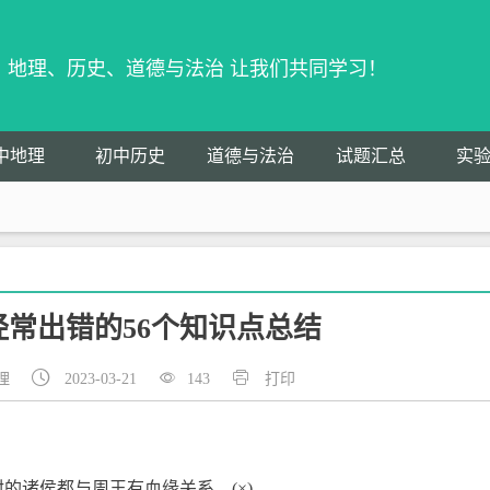
物、地理、历史、道德与法治 让我们共同学习！
中地理
初中历史
道德与法治
试题汇总
实
常出错的56个知识点总结
理
2023-03-21
143
打印
的诸侯都与周王有血缘关系。(×)