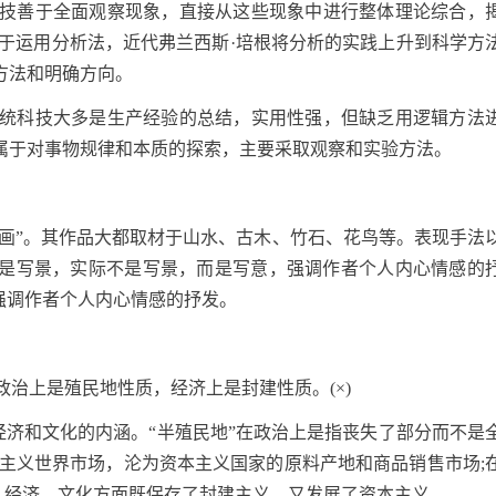
统科技善于全面观察现象，直接从这些现象中进行整体理论综合，
善于运用分析法，近代弗兰西斯·培根将分析的实践上升到科学方
方法和明确方向。
。传统科技大多是生产经验的总结，实用性强，但缺乏用逻辑方法
属于对事物规律和本质的探索，主要采取观察和实验方法。
意画”。其作品大都取材于山水、古木、竹石、花鸟等。表现手法
是写景，实际不是写景，而是写意，强调作者个人内心情感的
强调作者个人内心情感的抒发。
是政治上是殖民地性质，经济上是封建性质。(×)
、经济和文化的内涵。“半殖民地”在政治上是指丧失了部分而不是
本主义世界市场，沦为资本主义国家的原料产地和商品销售市场;
治、经济、文化方面既保存了封建主义，又发展了资本主义。