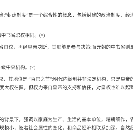
治;“封建制度”是一个综合性的概念，包括封建的政治制度、经
中书省职权相同。(×)
省审议，再经皇帝决断，其职能是参与决策;而元朝的中书省则
级中央机构。(×)
，其地位是 “百官之首”;明代内阁制并非法定机构，只是皇帝
度大权在握，但权力来自皇帝的支持和信任，对皇权也难以起
的背景下，强调以家庭为生产、生活的基本单位，精耕细作，
规模小，随着社会属性的变化，和商品经济相联系加深。自然